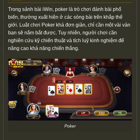
Trong sảnh bài iWin, poker là trò chơi đánh bài phổ
biến, thường xuất hiện ở các sòng bài trên khắp thế
giới. Luật chơi Poker khá đơn giản, chỉ cần một vài ván
bạn sẽ nắm bắt được. Tuy nhiên, người chơi cần
nghiên cứu kỹ chiến thuật và tích luỹ kinh nghiệm để
nâng cao khả năng chiến thắng.
Poker