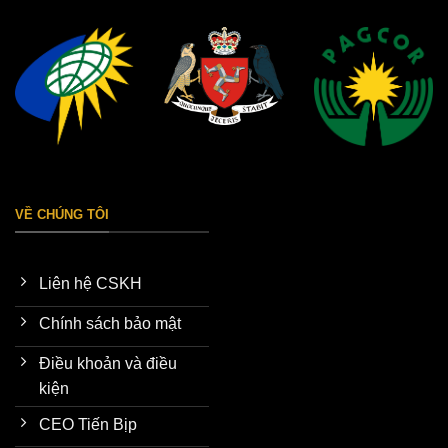
VỀ CHÚNG TÔI
Liên hệ CSKH
Chính sách bảo mật
Điều khoản và điều
kiện
CEO Tiến Bịp