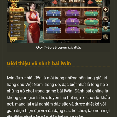
Giới thiệu về game bài iWin
Giới thiệu về sảnh bài iWin
Iwin được biết đến là một trong những nền tảng giải trí
hàng đầu Việt Nam, trong đó, đặc biệt nhất là tổng hợp
những trò chơi trong
game bài iWin
. Sảnh bài online là
không gian giải trí trực tuyến thu hút người chơi từ khắp
nơi, mang lại trải nghiệm đặc sắc và được thiết kế với
giao diện hiện đại với đa dạng các trò chơi, tạo nên một