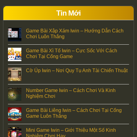
Tin Mới
Game Bài Xập Xám Iwin – Hướng Dẫn Cách
Chơi Luôn Thắng
Game Bài Xì Tố Iwin – Cực Sốc Với Cách
Chơi Tại Cổng Game
Cờ Úp Iwin – Nơi Quy Tụ Anh Tài Chiến Thuật
Number Game Iwin – Cách Chơi Và Kinh
Nghiệm Chơi
Game Bài Liêng Iwin – Cách Chơi Tại Cổng
Game Luôn Thắng
Mini Game Iwin – Giới Thiệu Một Số Kinh
Nghiệm Chơi Hay