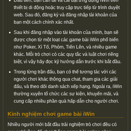
Đầu tiên, bạn cần tải và cài đặt ứng dụng iWin trên
thiết bị di động hoặc truy cập trực tiếp từ trình duyệt
web. Sau đó, đăng ký và đăng nhập tài khoản của
bạn một cách chính xác nhất.
Sau khi đăng nhập vào tài khoản của mình, bạn sẽ
được chọn từ một loạt các
game bài iWin
phổ biến
như Poker, Xì Tố, Phỏm, Tiến Lên, và nhiều game
khác. Mỗi trò chơi có các quy tắc và luật chơi riêng
biệt, vì vậy hãy đọc kỹ hướng dẫn trước khi bắt đầu.
Trong từng trận đấu, bạn có thể tương tác với các
người chơi khác thông qua chat, tham gia các giải
đấu, và theo dõi danh sách xếp hạng. Ngoài ra, iWin
thường xuyên tổ chức các sự kiện, khuyến mãi, và
cung cấp nhiều phần quà hấp dẫn cho người chơi.
Kinh nghiệm chơi game bài iWin
Nhiều người mới bắt đầu trải nghiệm trò chơi đều có