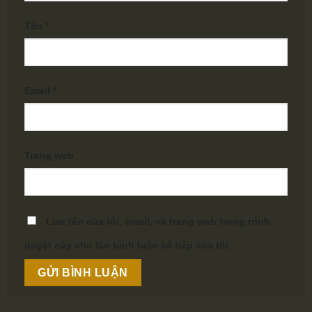
Tên
*
Email
*
Trang web
Lưu tên của tôi, email, và trang web trong trình
duyệt này cho lần bình luận kế tiếp của tôi.