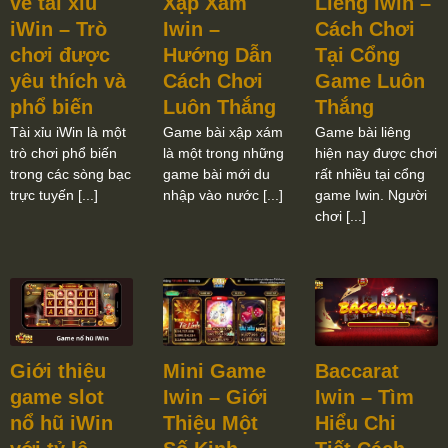
về tài xỉu
Xập Xám
Liêng Iwin –
iWin – Trò
Iwin –
Cách Chơi
chơi được
Hướng Dẫn
Tại Cổng
yêu thích và
Cách Chơi
Game Luôn
phổ biến
Luôn Thắng
Thắng
Tài xỉu iWin là một
Game bài xập xám
Game bài liêng
trò chơi phổ biến
là một trong những
hiện nay được chơi
trong các sòng bạc
game bài mới du
rất nhiều tại cổng
trực tuyến [...]
nhập vào nước [...]
game Iwin. Người
chơi [...]
Giới thiệu
Mini Game
Baccarat
game slot
Iwin – Giới
Iwin – Tìm
nổ hũ iWin
Thiệu Một
Hiểu Chi