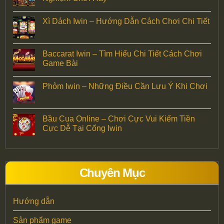
Xì Dách Iwin – Hướng Dẫn Cách Chơi Chi Tiết
Baccarat Iwin – Tìm Hiểu Chi Tiết Cách Chơi
Game Bài
Phỏm Iwin – Những Điều Cần Lưu Ý Khi Chơi
Bầu Cua Online – Chơi Cực Vui Kiếm Tiền
Cực Dễ Tại Cổng Iwin
Chuyên Mục
Hướng dẫn
Sản phẩm game