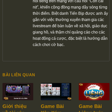
nổi tiếng trên mạng với câu nói “Còn cái
nịt”, khiến cộng đồng mạng dậy sóng từng
thời điểm. Biệt danh Tiến Bịp được anh ấy
gắn với việc thường xuyên tham gia các
livestream để bàn luận về xã hội, giáo dục
giang hồ, và thậm chí quảng cáo cho các
hoạt động cá cược, đặc biệt là hướng dẫn
cách chơi cờ bạc.
BÀI LIÊN QUAN
Giới thiệu
Game Bài
Game Bài