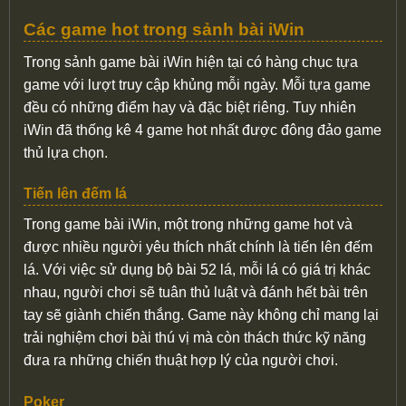
Các game hot trong sảnh bài iWin
Trong sảnh
game bài iWin
hiện tại có hàng chục tựa
game với lượt truy cập khủng mỗi ngày. Mỗi tựa game
đều có những điểm hay và đặc biệt riêng. Tuy nhiên
iWin đã thống kê 4 game hot nhất được đông đảo game
thủ lựa chọn.
Tiến lên đếm lá
Trong
game bài iWin
, một trong những game hot và
được nhiều người yêu thích nhất chính là tiến lên đếm
lá. Với việc sử dụng bộ bài 52 lá, mỗi lá có giá trị khác
nhau, người chơi sẽ tuân thủ luật và đánh hết bài trên
tay sẽ giành chiến thắng. Game này không chỉ mang lại
trải nghiệm chơi bài thú vị mà còn thách thức kỹ năng
đưa ra những chiến thuật hợp lý của người chơi.
Poker