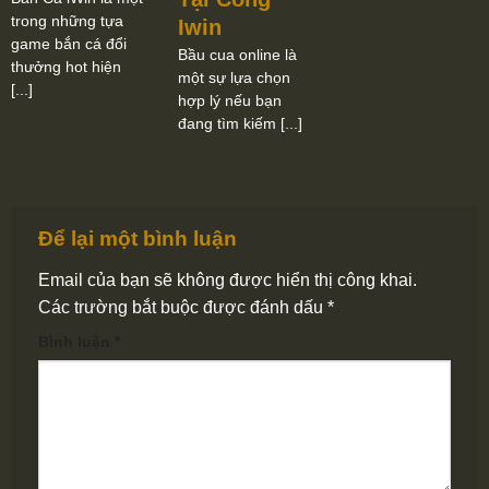
trong những tựa
Iwin
game bắn cá đổi
Bầu cua online là
thưởng hot hiện
một sự lựa chọn
[...]
hợp lý nếu bạn
đang tìm kiếm [...]
Để lại một bình luận
Email của bạn sẽ không được hiển thị công khai.
Các trường bắt buộc được đánh dấu
*
Bình luận
*