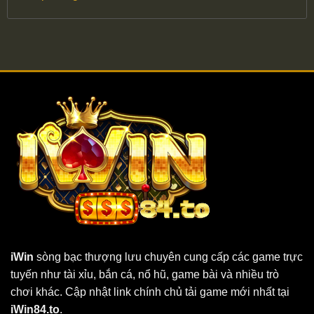
iWin
sòng bạc thượng lưu chuyên cung cấp các game trực
tuyến như tài xỉu, bắn cá, nổ hũ, game bài và nhiều trò
chơi khác. Cập nhật link chính chủ tải game mới nhất tại
iWin84.to
.