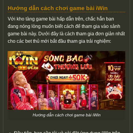
Hướng dẫn cách chơi game bài iWin
Với kho tàng game bài hấp dẫn trên, chắc hẳn bạn
đang nóng lòng muốn biết cách để tham gia vào sảnh
game bài này. Dưới đây là cách tham gia đơn giản nhất
cho các bet thủ mới bắt đầu tham gia trải nghiệm:
Hướng dẫn cách chơi game bài iWin